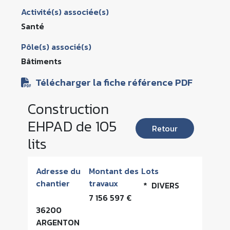
Activité(s) associée(s)
Santé
Pôle(s) associé(s)
Bâtiments
Télécharger la fiche référence PDF
Construction
EHPAD de 105
Retour
lits
Adresse du
Montant des
Lots
chantier
travaux
* DIVERS
7 156 597 €
36200
ARGENTON